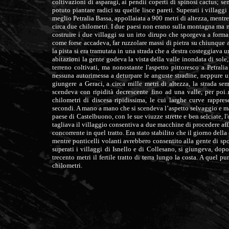
coltivazioni di asparagi, ai pendii coperti di spinosi cactus; 
potuto piantare radici su quelle lisce pareti. Superati i villaggi
meglio Petralia Bassa, appollaiata a 900 metri di altezza, mentre 
circa due chilometri. I due paesi non erano sulla montagna ma n
costruire i due villaggi su un irto dirupo che sporgeva a forma d
come forse accadeva, far ruzzolare massi di pietra su chiunque av
la pista si era tramutata in una strada che a destra costeggiava u
abitazioni la gente godeva la vista della valle inondata di sol
terreno coltivati, ma nonostante l'aspetto pittoresco a Petralia
nessuna autorimessa a deturpare le anguste stradine, neppure un
giungere a Geraci, a circa mille metri di altezza, la strada s
scendeva con ripidità decrescente fino ad una valle, per poi 
chilometri di discesa ripidissima, le cui larghe curve rappre
secondi. A mano a mano che si scendeva l’aspetto selvaggio e mae
paese di Castelbuono, con le sue viuzze strette e ben selciate, l'
tagliava il villaggio consentiva a due macchine di procedere aff
concorrente in quel tratto. Era stato stabilito che il giorno dell
mentre ponticelli volanti avrebbero consentito alla gente di sposta
superati i villaggi di Isnello e di Collesano, si giungeva, dop
trecento metri il fertile tratto di terra lungo la costa. A quel 
chilometri.