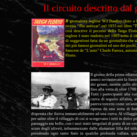
Il circuito descritto dal
Il
giornalista inglese W.F.Bradley (foto a 
rivista “The autocar” nel 1955 nel libro “
così descrive il pecorso della Targa Flor
inglese è stato tradotto nel 1965 sotto il t
di suggestioni fatta da un giornalista che
dei più famosi giornalisti ed uno dei pochi,
francese de “L’auto” Charle Faroux, autoriz
Florio.
Il giorno della prima edizion
aranci sovrastavano la linea
dei gerani, mentre sullo sf
fino alla vetta di oltre 17
Tutti i partecipanti alla c
curva di seguito all'altra,
pareva torcersi come un'anim
ripresa da una sorta di fur
disperata che finiva immancabilmente ad una curva. Al villaggio 
per salire oltre il
villaggio di cui si scorgevano i tetti in dolce pe
paesaggio era bello, con i suoi tratti irregolari di prato di un
scuro degli uliveti, inframmezzate dalle sfumature lilla del trif
prendendo ogni tanto fiato in qualche profonda vallata, qua