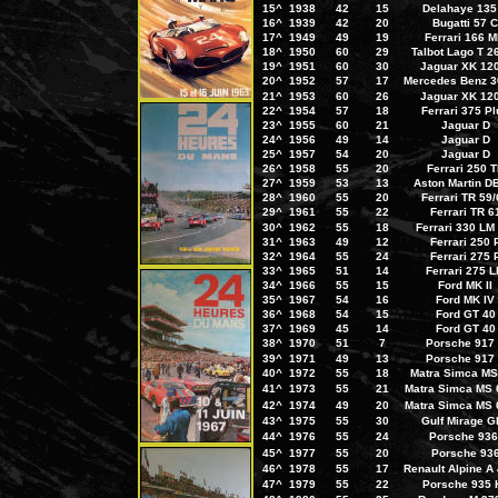
15^
1938
42
15
Delahaye 135
16^
1939
42
20
Bugatti 57 C
17^
1949
49
19
Ferrari 166 
18^
1950
60
29
Talbot Lago T 2
19^
1951
60
30
Jaguar XK 12
20^
1952
57
17
Mercedes Benz 3
21^
1953
60
26
Jaguar XK 12
22^
1954
57
18
Ferrari 375 P
23^
1955
60
21
Jaguar D
24^
1956
49
14
Jaguar D
25^
1957
54
20
Jaguar D
26^
1958
55
20
Ferrari 250 
27^
1959
53
13
Aston Martin D
28^
1960
55
20
Ferrari TR 59
29^
1961
55
22
Ferrari TR 6
30^
1962
55
18
Ferrari 330 LM
31^
1963
49
12
Ferrari 250 
32^
1964
55
24
Ferrari 275 
33^
1965
51
14
Ferrari 275 
34^
1966
55
15
Ford MK II
35^
1967
54
16
Ford MK IV
36^
1968
54
15
Ford GT 40
37^
1969
45
14
Ford GT 40
38^
1970
51
7
Porsche 917
39^
1971
49
13
Porsche 917
40^
1972
55
18
Matra Simca MS
41^
1973
55
21
Matra Simca MS 
42^
1974
49
20
Matra Simca MS 
43^
1975
55
30
Gulf Mirage G
44^
1976
55
24
Porsche 93
45^
1977
55
20
Porsche 93
46^
1978
55
17
Renault Alpine A
47^
1979
55
22
Porsche 935 