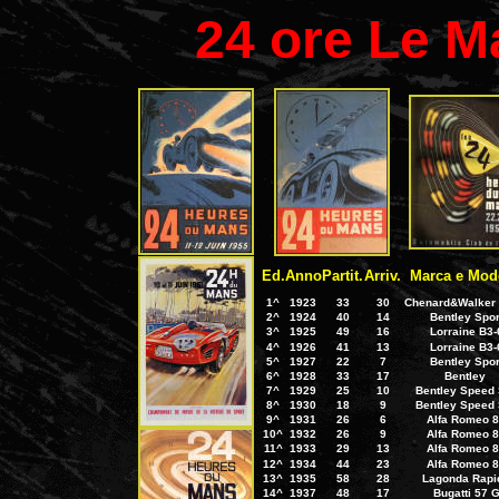
24 ore Le M
Ed.
Anno
Partit.
Arriv.
Marca e Mod
1^
1923
33
30
Chenard&Walker 
2^
1924
40
14
Bentley Spor
3^
1925
49
16
Lorraine B3-
4^
1926
41
13
Lorraine B3-
5^
1927
22
7
Bentley Spor
6^
1928
33
17
Bentley
7^
1929
25
10
Bentley Speed 
8^
1930
18
9
Bentley Speed 
9^
1931
26
6
Alfa Romeo 
10^
1932
26
9
Alfa Romeo 
11^
1933
29
13
Alfa Romeo 
12^
1934
44
23
Alfa Romeo 
13^
1935
58
28
Lagonda Rapi
14^
1937
48
17
Bugatti 57 