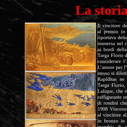
La stori
Il vincitore d
al premio in 
riportava deli
immersa nel cl
ai bordi dell
Targa Florio d
considerare l
L’amore per l’
stesso si dilet
Rapiditas ne
Targa Florio,
Lalique, che r
raffigurante u
di rondini che
1908 Vincenzo 
al vincitore a
in bronzo in 
mandria di c