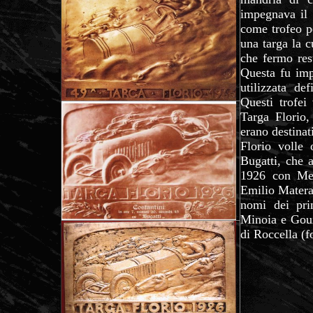
impegnava il 
come trofeo pe
una targa la c
che fermo rest
Questa fu imp
utilizzata de
Questi trofei
Targa Florio,
erano destinat
Florio volle 
Bugatti, che 
1926 con Meo
Emilio Materas
nomi dei prim
Minoia e Goux
di Roccella (f