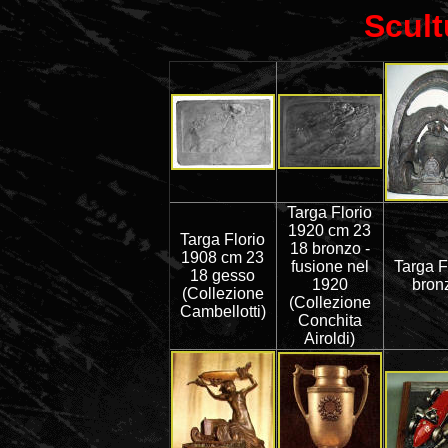
Scult
Targa Florio
1920 cm 23
Targa Florio
18 bronzo -
1908 cm 23
fusione nel
Targa F
18 gesso
1920
bron
(Collezione
(Collezione
Cambellotti)
Conchita
Airoldi)