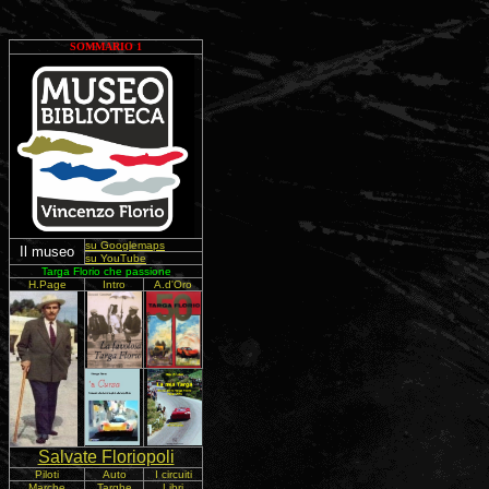
SOMMARIO 1
su Googlemaps
Il museo
su
YouTube
Targa Florio che passione
H.Page
Intro
A.d'Oro
Salvate Floriopoli
Piloti
Auto
I circuiti
Marche
Targhe
Libri