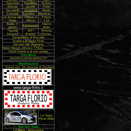
Calendari
Rapiditas
N.Unici
Edicola
Quadri
Trofei
Vaccarella
Vic Elford
Musei
Curiosità
Cartoline
Manifesti
Le donne alla
T.Florio e
T.Florio
Targa
slotcar
1:43
Buste I°
Hanno
Il traguardo
giorno
detto
I grandi
W.F.
Annuari
fotografi
Bradley
Ferrari
Campofelice di Roccella
Scafidi e la Targa Florio
Dai fasti alla vergogna
Salvo Manuli, pittura e T.Florio
Ciccio Liberto e le sue scarpe
Foto Album
*
06/20
*
21/40
*
41/60
*
61/77
*
Manifestazioni
Eventi vari
In memoria di Scarfiotti
www.targa-florio.it
La Targa
Florio Rally
Non solo Targa
Le Mans
-
Nürburgring