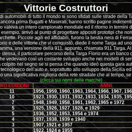
Vittorie Costruttori
 di automobili di tutto il mondo si sono sfidati sulle strade della T
ncora prima Bugatti e Maserati, hanno scritto pagine indimentic
rio valeva un intero campionato mondiale ed il ritorno in termini 
 esempio, arrivò al punto di progettare appositi prototipi che non 
chette. Piccole agili ed affidabili, furono la bestia nera di Ferra
orio e delle vittorie che vi conquistò, diede il nome Targa ad uno
gamma, una versione della 911, appunto, chiamata 911 Targa. Al 
 stessa, il particolare percorso della Targa Florio era un banco 
che vedevano così un costante sviluppo anche nei modelli di se
 colpito nel segno se si pensa che quando ideò questa gara aut
ecnologico dell'auto e, soprattutto allo sviluppo della Sicilia ed 
na significativa miglioria della rete stradale che al tempo, se
precaria.
(clicca sui nomi delle marche)
.RO EDIZIONI
ANNI
11
1956, 1959, 1960, 1963, 1964, 1966, 1967, 19
10
1923, 1930, 1931, 1932, 1933, 1934, 1935, 19
7
1948, 1949, 1958, 1961, 1962, 1965 e 1972
5
1925, 1926, 1927, 1928, e 1929
5
1936, 1952, 1953, 1954 e 1974
4
1937, 1938, 1939 e 1940
3
1907, 1921 e 1957
3
1922, 1924 e 1955