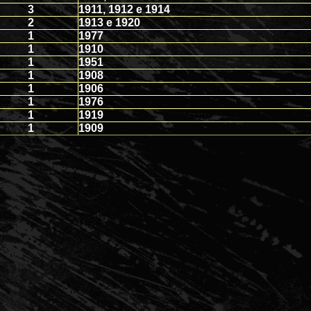
3
1911, 1912 e 1914
2
1913 e 1920
1
1977
1
1910
1
1951
1
1908
1
1906
1
1976
1
1919
1
1909