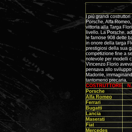
I più grandi costruttori
Porsche, Alfa Romeo, a
vittoria alla Targa Flo
livello. La Porsche, ad
le famose 908 dette bar
in onore della targa Fl
prestigiosi della sua 
competizione fine a se
notevole per modelli 
Vincenzo Florio aveva
pensava allo sviluppo t
Madonie, immaginando u
tantomeno 
COSTRUTTORE
N
Porsche
Alfa Romeo
Ferrari
Bugatti
Lancia
Maserati
Fiat
Mercedes