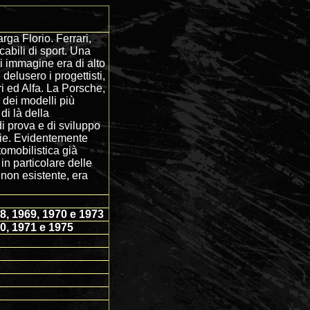
arga Florio. Ferrari,
abili di sport. Una
di immagine era di alto
delusero i progettisti,
ri ed Alfa. La Porsche,
 dei modelli più
di là della
di prova e di sviluppo
rie. Evidentemente
omobilistica già
in particolare delle
 non esistente, era
68, 1969, 1970 e 1973
50, 1971 e 1975